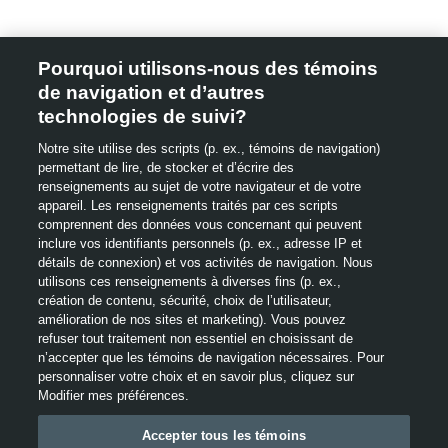
AVIS JURIDIQUES
Pourquoi utilisons-nous des témoins
de navigation et d’autres
Remarque.
technologies de suivi?
Les détaillants fixent leurs propres prix de vente et de location, qui peuvent
TOUS LES VÉHICULES
Notre site utilise des scripts (p. ex., témoins de navigation)
être différents des PDSC. Ces offres sont valides uniquement chez les
détaillants participants et peuvent être annulées ou modifiées en tout temps
permettant de lire, de stocker et d’écrire des
sans préavis (sauf au Québec). Consultez votre détaillant Lincoln pour tous
renseignements au sujet de votre navigateur et de votre
les détails ou appelez le Centre des relations avec la clientèle Lincoln au 1
appareil. Les renseignements traités par ces scripts
800 387-9333. Pour les commandes à l’usine, un client admissible peut se
NAVIGATOR
comprennent des données vous concernant qui peuvent
prévaloir des primes/offres promotionnelles de Lincoln en vigueur soit au
inclure vos identifiants personnels (p. ex., adresse IP et
moment de la commande à l’usine, soit au moment de la livraison, mais non
AVIATOR
détails de connexion) et vos activités de navigation. Nous
des deux ou d’une combinaison des deux.
utilisons ces renseignements à diverses fins (p. ex.,
Les véhicules illustrés peuvent être dotés d’équipements offerts en option.
création de contenu, sécurité, choix de l’utilisateur,
NAUTILUS
Les images présentées sont à titre indicatif seulement. Certaines images du
Préavis
amélioration de nos sites et marketing). Vous pouvez
To
Pr
site pourraient provenir des États-Unis. Les images ne reflètent pas
refuser tout traitement non essentiel en choisissant de
CORSAIR
nécessairement les options configurables choisies ou offertes pour le
d’utilisation
n’accepter que les témoins de navigation nécessaires. Pour
véhicule ou les versions présentées.
Ce site web a recours à des témoins et d'autres technologies afin
Qui
d’u
personnaliser votre choix et en savoir plus, cliquez sur
de
VÉHICULES D’OCCASION CERTIFIÉS
d'améliorer l'expérience de l'utilisateur, le site web et nos
Lincoln ne donne aucune garantie ou représentation de quelque nature que
Modifier mes préférences.
services, ce qui inclut des publicités ciblées par centres d’intérêt.
de
ce soit, expresse ou tacite, concernant, sans s’y limiter, l’exactitude,
témoins
l’actualité, l’intégralité, le fonctionnement du site, l’information, le matériel, le
LINCOLN BLACK LABEL
Pour en savoir plus, consultez notre
Politique de confidentialité
,
Accepter tous les témoins
contenu, la disponibilité et les produits. Ford du Canada Limitée n’est pas
«Témoins, pixels espions et annonces publicitaires» et « Publicité